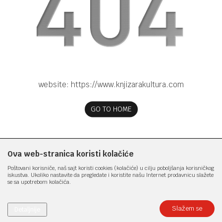
website:
https://www.knjizarakultura.com
GO TO HOME
Ova web-stranica koristi kolačiće
Poštovani korisniče, naš sajt koristi cookies (kolačiće) u cilju poboljšanja korisničkog
iskustva. Ukoliko nastavite da pregledate i koristite našu Internet prodavnicu slažete
se sa upotrebom kolačića.
Slažem se
Detaljnije