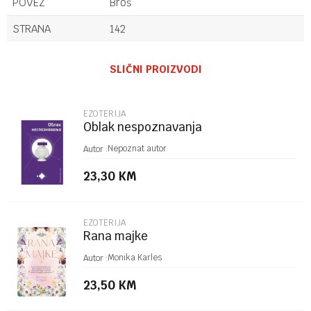
POVEZ
Broš
STRANA
142
Ime/Nadimak
SLIČNI PROIZVODI
Email
EZOTERIJA
Oblak nespoznavanja
Poruka
Nepoznat autor
Autor :
23,30
KM
EZOTERIJA
Rana majke
POŠALJI
Monika Karles
Autor :
23,50
KM