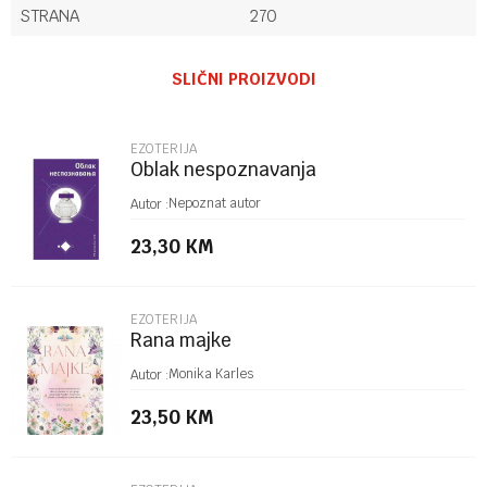
STRANA
270
Ime/Nadimak
SLIČNI PROIZVODI
Email
EZOTERIJA
Oblak nespoznavanja
Poruka
Nepoznat autor
Autor :
23,30
KM
EZOTERIJA
Rana majke
POŠALJI
Monika Karles
Autor :
23,50
KM