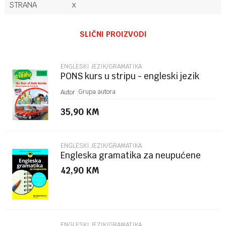
STRANA
x
Ime/Nadimak
SLIČNI PROIZVODI
Email
ENGLESKI JEZIK/GRAMATIKA
PONS kurs u stripu - engleski jezik
Poruka
Grupa autora
Autor :
35,90
KM
ENGLESKI JEZIK/GRAMATIKA
Engleska gramatika za neupućene
42,90
KM
POŠALJI
ENGLESKI JEZIK/GRAMATIKA