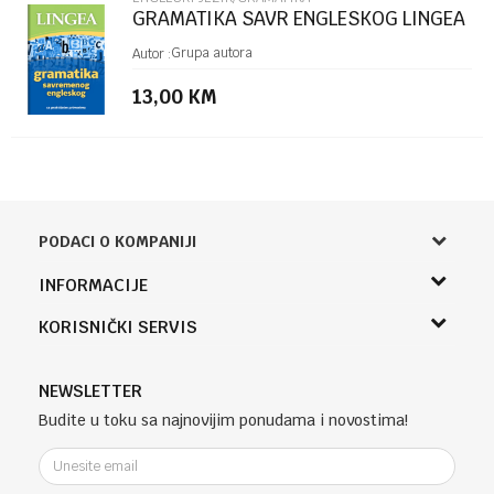
GRAMATIKA SAVR ENGLESKOG LINGEA
Grupa autora
Autor :
13,00
KM
PODACI O KOMPANIJI
Knjižara Kultura
INFORMACIJE
Sladaboni d.o.o.
O nama
KORISNIČKI SERVIS
Knjaza Miloša 3A
Zaposlenje
Banja Luka, Bosna i Hercegovina
Uslovi korišćenja i prodaje
Saradnja
Telefon (uprava firme Sladaboni d.o.o)
Politika privatnosti
NEWSLETTER
Kontakt
051 303 460
Kako kupiti
Budite u toku sa najnovijim ponudama i novostima!
Klub povjerenja "Knjižara Kultura"
Email:
Načini plaćanja
e-knjizara@knjizarakultura.com
Plaćanje karticama