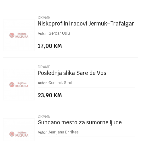
Email
DRAME
Niskoprofilni radovi Jermuk–Trafalgar
Poruka
Serdar Uslu
Autor :
17,00
KM
DRAME
Poslednja slika Sare de Vos
POŠALJI
Dominik Smit
Autor :
23,90
KM
DRAME
Suncano mesto za sumorne ljude
Marijana Enrikes
Autor :