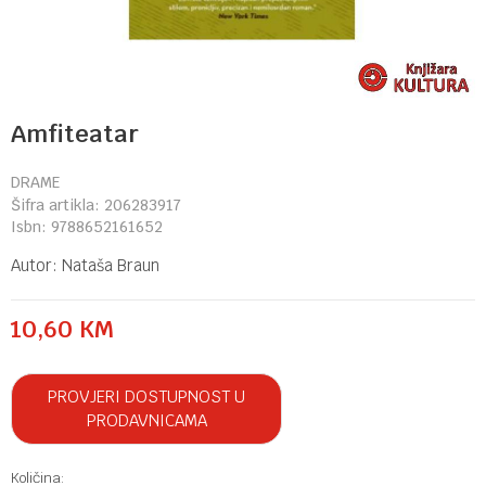
Amfiteatar
DRAME
Šifra artikla:
206283917
Isbn:
9788652161652
Autor:
Nataša Braun
10,60
KM
PROVJERI DOSTUPNOST U
PRODAVNICAMA
Količina: