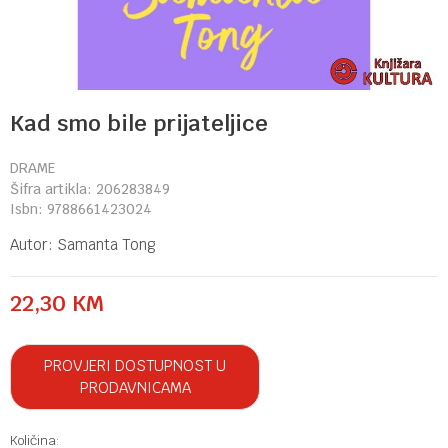
Kad smo bile prijateljice
DRAME
Šifra artikla:
206283849
Isbn:
9788661423024
Autor:
Samanta Tong
22,30
KM
PROVJERI DOSTUPNOST U
PRODAVNICAMA
Količina: