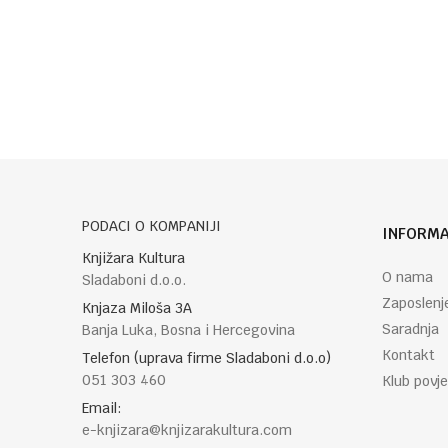
Poruka
POŠALJI
PODACI O KOMPANIJI
INFORMA
Knjižara Kultura
O nama
Sladaboni d.o.o.
Zaposlenj
Knjaza Miloša 3A
Saradnja
Banja Luka, Bosna i Hercegovina
Kontakt
Telefon (uprava firme Sladaboni d.o.o)
051 303 460
Klub povje
Email:
e-knjizara@knjizarakultura.com