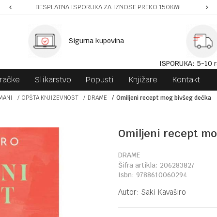
BESPLATNA ISPORUKA ZA IZNOSE PREKO 150KM!
Sigurna kupovina
ISPORUKA: 5-10 r
gračke
Slikarstvo
Popusti
Knjižare
Kontakt
MANI
OPŠTA KNJIŽEVNOST
DRAME
Omiljeni recept mog bivšeg dečka
Omiljeni recept m
DRAME
Šifra artikla:
206283827
Isbn:
9788610060294
Autor:
Saki Kavaširo