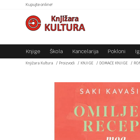
 10KM!
Kupujte online!
SIGURNO PLAĆANJE PLATNIM KARTICAMA!
Knjige
Škola
Kancelarija
Pokloni
I
Knjižara Kultura
Proizvodi
KNJIGE
DOMAĆE KNJIGE
RO