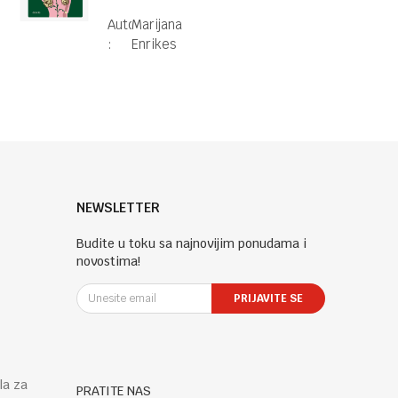
ljude
Autor
Marijana
:
Enrikes
NEWSLETTER
Budite u toku sa najnovijim ponudama i
novostima!
PRIJAVITE SE
la za
PRATITE NAS