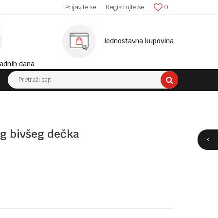
SIGURNA ISPORUKA!
Prijavite se
Registrujte se
0
MINIM
Jednostavna kupovina
adnih dana
Pretraži sajt
og bivšeg dečka