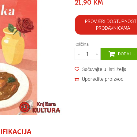
21,90
KM
PROVJERI DOSTUPNOST
PRODAVNICAMA
Količina:
DODAJ U
Sačuvajte u listi želja
Uporedite proizvod
IFIKACIJA