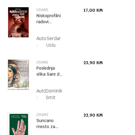
DRAME
17,00
KM
Niskoprofilni
radovi
Jermuk–
Trafalgar
Autor
Serdar
:
Uslu
DRAME
23,90
KM
Poslednja
slika Sare de
Vos
Autor
Dominik
:
Smit
DRAME
22,90
KM
Suncano
mesto za
sumorne