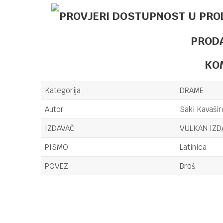
PROD
KO
Kategorija
DRAME
Autor
Saki Kavašir
IZDAVAČ
VULKAN IZ
PISMO
Latinica
POVEZ
Broš
Ime/Nadimak