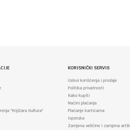
Autor
Ajšegul
:
Savaš
CIJE
KORISNIČKI SERVIS
Uslovi korišćenja i prodaje
e
Politika privatnosti
Kako kupiti
Načini plaćanja
renja "Knjižara Kultura"
Plaćanje karticama
Isporuka
Zamjena veličine i zamjena artik