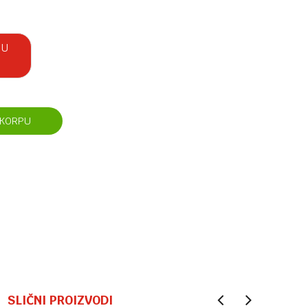
 U
 KORPU
SLIČNI PROIZVODI