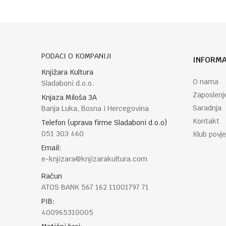
POŠALJI
PODACI O KOMPANIJI
INFORMA
Knjižara Kultura
O nama
Sladaboni d.o.o.
Zaposlenj
Knjaza Miloša 3A
Saradnja
Banja Luka, Bosna i Hercegovina
Kontakt
Telefon (uprava firme Sladaboni d.o.o)
051 303 460
Klub povje
Email:
e-knjizara@knjizarakultura.com
Račun
ATOS BANK 567 162 11001797 71
PIB:
400965310005