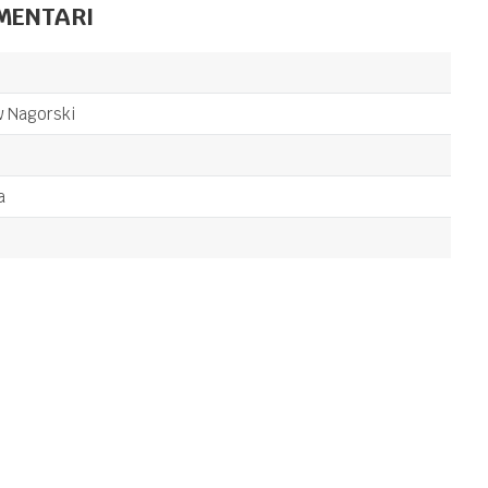
MENTARI
Autor
Elizabet
:
Straut
DRAME
24,50
KM
 Nagorski
Samoubistvo
nevinosti
a
Autor
Džefri
:
Judžinidis
DRAME
22,50
KM
Antropolozi
Email
Autor
Ajšegul
:
Savaš