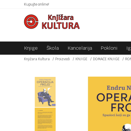
 10KM!
Kupujte online!
SIGURNO PLAĆANJE PLATNIM KARTICAMA!
Knjige
Škola
Kancelarija
Pokloni
I
Knjižara Kultura
Proizvodi
KNJIGE
DOMAĆE KNJIGE
RO