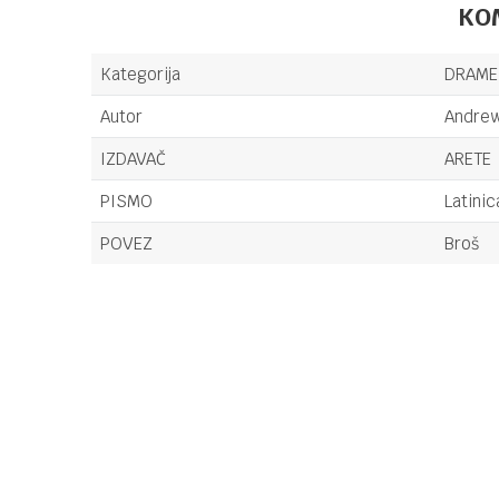
KO
Kategorija
DRAME
Autor
Andrew
IZDAVAČ
ARETE
PISMO
Latinic
POVEZ
Broš
Ime/Nadimak
Poruka