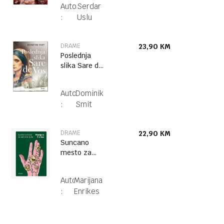
Autor
Serdar
:
Uslu
DRAME
23,90
KM
Poslednja
slika Sare de
Vos
Autor
Dominik
:
Smit
DRAME
22,90
KM
Suncano
mesto za
sumorne
ljude
Autor
Marijana
:
Enrikes