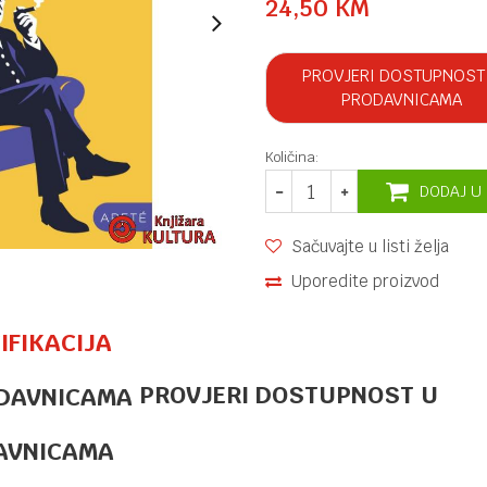
24,50
KM
PROVJERI DOSTUPNOST
PRODAVNICAMA
Količina:
DODAJ U
Sačuvajte u listi želja
Uporedite proizvod
IFIKACIJA
PROVJERI DOSTUPNOST U
DRAME
26,30
KM
Sve mi
ispričaj
AVNICAMA