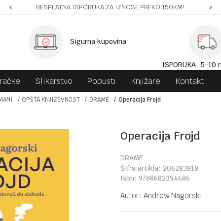
BESPLATNA ISPORUKA ZA IZNOSE PREKO 150KM!
Sigurna kupovina
ISPORUKA: 5-10 r
gračke
Slikarstvo
Popusti
Knjižare
Kontakt
MANI
OPŠTA KNJIŽEVNOST
DRAME
Operacija Frojd
Operacija Frojd
DRAME
Šifra artikla:
206283818
Isbn:
9788682394686
Autor:
Andrew Nagorski