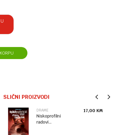
 U
 KORPU
SLIČNI PROIZVODI
DRAME
17,00
KM
Niskoprofilni
radovi
Jermuk–
Trafalgar