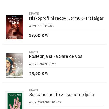
Email
DRAME
Niskoprofilni radovi Jermuk–Trafalgar
Poruka
Serdar Uslu
Autor :
17,00
KM
DRAME
Poslednja slika Sare de Vos
POŠALJI
Dominik Smit
Autor :
23,90
KM
DRAME
Suncano mesto za sumorne ljude
Marijana Enrikes
Autor :