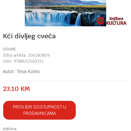
Kći divljeg cveća
DRAME
Šifra artikla:
206283809
Isbn:
9788652160211
Autor:
Tesa Kolins
23,10
KM
PROVJERI DOSTUPNOST U
PRODAVNICAMA
Količina: