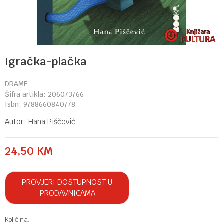
Igračka-plačka
DRAME
Šifra artikla:
206073766
Isbn:
9788660840778
Autor:
Hana Piščević
24,50
KM
PROVJERI DOSTUPNOST U
PRODAVNICAMA
Količina: