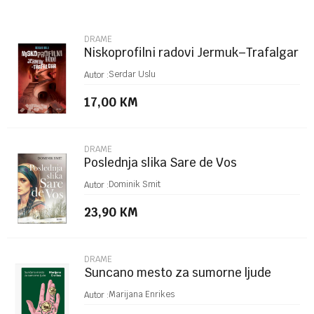
Email
DRAME
Niskoprofilni radovi Jermuk–Trafalgar
Poruka
Serdar Uslu
Autor :
17,00
KM
DRAME
Poslednja slika Sare de Vos
POŠALJI
Dominik Smit
Autor :
23,90
KM
DRAME
Suncano mesto za sumorne ljude
Marijana Enrikes
Autor :