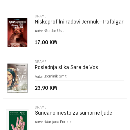
Email
DRAME
Niskoprofilni radovi Jermuk–Trafalgar
Poruka
Serdar Uslu
Autor :
17,00
KM
DRAME
Poslednja slika Sare de Vos
POŠALJI
Dominik Smit
Autor :
23,90
KM
DRAME
Suncano mesto za sumorne ljude
Marijana Enrikes
Autor :