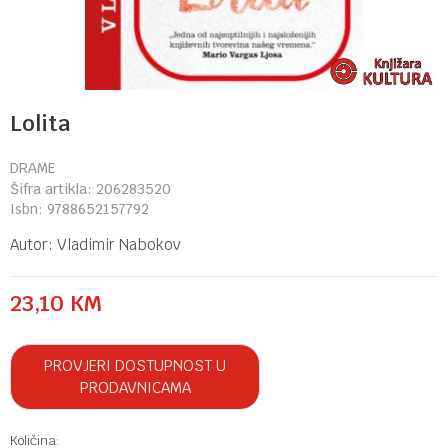
Lolita
DRAME
Šifra artikla:
206283520
Isbn:
9788652157792
Autor:
Vladimir Nabokov
23,10
KM
PROVJERI DOSTUPNOST U
PRODAVNICAMA
Količina: