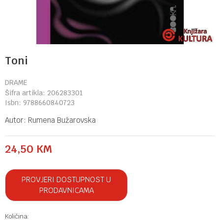
Toni
DRAME
Šifra artikla:
206283301
Isbn:
9788660840723
Autor:
Rumena Bužarovska
24,50
KM
PROVJERI DOSTUPNOST U
PRODAVNICAMA
Količina: