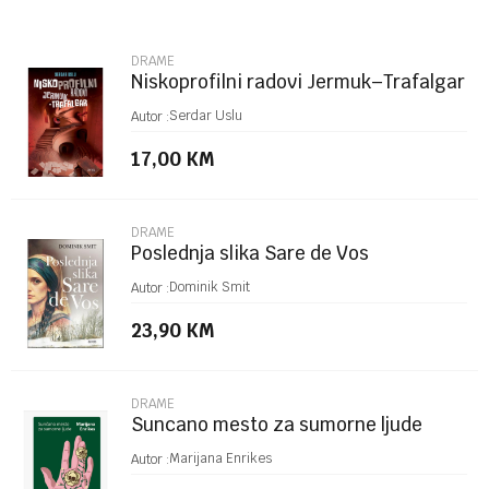
Email
DRAME
Niskoprofilni radovi Jermuk–Trafalgar
Poruka
Serdar Uslu
Autor :
17,00
KM
DRAME
Poslednja slika Sare de Vos
POŠALJI
Dominik Smit
Autor :
23,90
KM
DRAME
Suncano mesto za sumorne ljude
Marijana Enrikes
Autor :