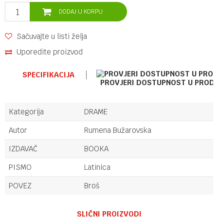
DODAJ U KORPU
Sačuvajte u listi želja
Uporedite proizvod
SPECIFIKACIJA
PROVJERI DOSTUPNOST U PROD
Kategorija
DRAME
Autor
Rumena Bužarovska
IZDAVAČ
BOOKA
PISMO
Latinica
POVEZ
Broš
Ime/Nadimak
SLIČNI PROIZVODI