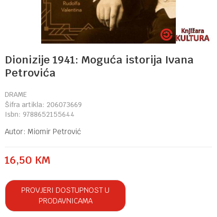
Dionizije 1941: Moguća istorija Ivana
Petrovića
DRAME
Šifra artikla:
206073669
Isbn:
9788652155644
Autor:
Miomir Petrović
16,50
KM
PROVJERI DOSTUPNOST U
PRODAVNICAMA