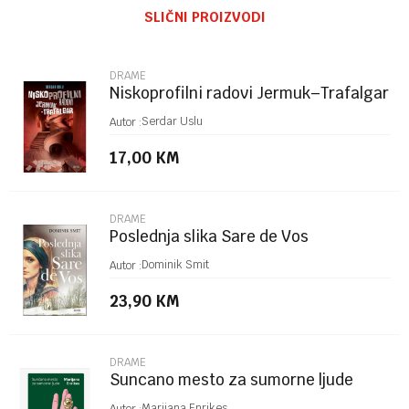
SLIČNI PROIZVODI
Email
DRAME
Niskoprofilni radovi Jermuk–Trafalgar
Poruka
Serdar Uslu
Autor :
17,00
KM
DRAME
Poslednja slika Sare de Vos
POŠALJI
Dominik Smit
Autor :
23,90
KM
DRAME
Suncano mesto za sumorne ljude
Marijana Enrikes