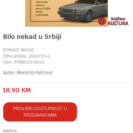
Bilo nekad u Srbiji
DOMAĆE KNJIGE
Šifra artikla:
206073741
Isbn:
9788652158461
Autor:
Momčilo Petrović
18,90
KM
PROVJERI DOSTUPNOST U
PRODAVNICAMA
Količina: