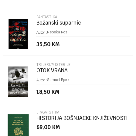
Email
FANTASTIKA
Božanski suparnici
Poruka
Rebeka Ros
Autor :
35,50
KM
TRILERI/MISTERIJE
OTOK VRANA
POŠALJI
Samuel Bjork
Autor :
18,50
KM
LINGVISTIKA
HISTORIJA BOŠNJACKE KNJIŽEVNOSTI
69,00
KM