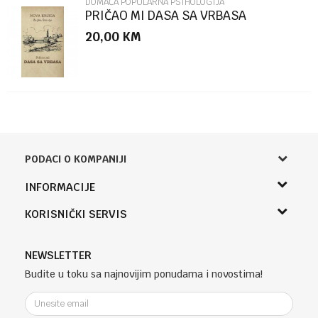
DOMAĆA POPULARNA PSIHOLOGIJA
PRIČAO MI DASA SA VRBASA
20,00
KM
PODACI O KOMPANIJI
Knjižara Kultura
INFORMACIJE
Sladaboni d.o.o.
O nama
KORISNIČKI SERVIS
Knjaza Miloša 3A
Zaposlenje
Banja Luka, Bosna i Hercegovina
Uslovi korišćenja i prodaje
Saradnja
Telefon (uprava firme Sladaboni d.o.o)
Politika privatnosti
NEWSLETTER
Kontakt
051 303 460
Kako kupiti
Budite u toku sa najnovijim ponudama i novostima!
Klub povjerenja "Knjižara Kultura"
Email:
Načini plaćanja
e-knjizara@knjizarakultura.com
Plaćanje karticama