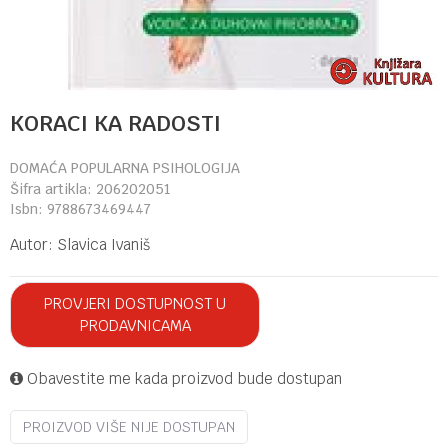
KORACI KA RADOSTI
DOMAĆA POPULARNA PSIHOLOGIJA
Šifra artikla:
206202051
Isbn:
9788673469447
Autor:
Slavica Ivaniš
PROVJERI DOSTUPNOST U
PRODAVNICAMA
Obavestite me kada proizvod bude dostupan
PROIZVOD VIŠE NIJE DOSTUPAN