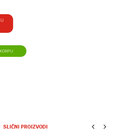
 U
 KORPU
SLIČNI PROIZVODI