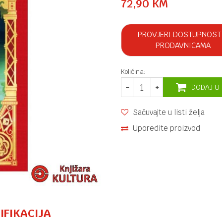
72,90
KM
PROVJERI DOSTUPNOST
PRODAVNICAMA
Količina:
DODAJ U
Sačuvajte u listi želja
Uporedite proizvod
IFIKACIJA