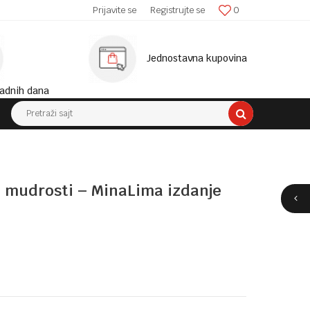
SIGURNA ISPORUKA!
Prijavite se
Registrujte se
0
MINIM
Jednostavna kupovina
adnih dana
Pretraži sajt
n mudrosti – MinaLima izdanje