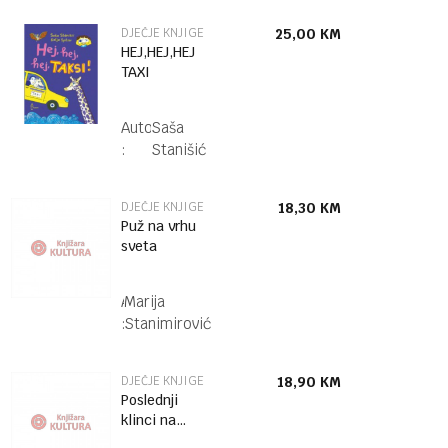
DJEČJE KNJIGE
25,00
KM
HEJ,HEJ,HEJ
TAXI
Autor
Saša
:
Stanišić
DJEČJE KNJIGE
18,30
KM
Puž na vrhu
sveta
Autor
Marija
:
Stanimirović
DJEČJE KNJIGE
18,90
KM
Poslednji
klinci na
svetu i