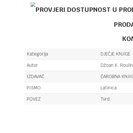
PROD
KO
Kategorija
DJEČJE KNJIGE
Autor
Džoan K. Rouli
IZDAVAČ
ČAROBNA KNJIG
PISMO
Latinica
POVEZ
Tvrd
Ime/Nadimak