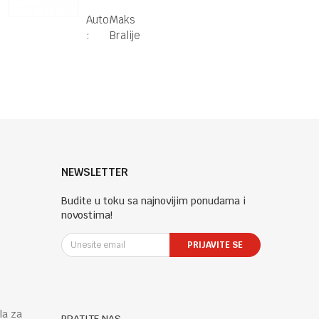
sudbonosna
Autor
Maks
trka
:
Bralije
NEWSLETTER
Budite u toku sa najnovijim ponudama i
novostima!
PRIJAVITE SE
la za