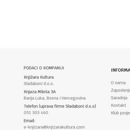
Poruka
POŠALJI
PODACI O KOMPANIJI
INFORMA
Knjižara Kultura
O nama
Sladaboni d.o.o.
Zaposlenj
Knjaza Miloša 3A
Saradnja
Banja Luka, Bosna i Hercegovina
Kontakt
Telefon (uprava firme Sladaboni d.o.o)
051 303 460
Klub povje
Email:
e-knjizara@knjizarakultura.com