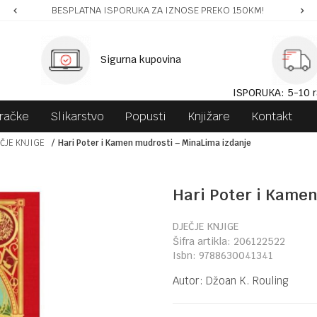
BESPLATNA ISPORUKA ZA IZNOSE PREKO 150KM!
Sigurna kupovina
ISPORUKA: 5-10 r
gračke
Slikarstvo
Popusti
Knjižare
Kontakt
ČJE KNJIGE
Hari Poter i Kamen mudrosti – MinaLima izdanje
Hari Poter i Kame
DJEČJE KNJIGE
Šifra artikla:
206122522
Isbn:
9788630041341
Autor:
Džoan K. Rouling