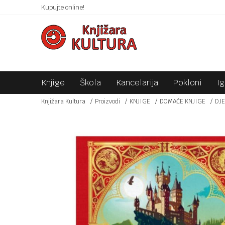
 10KM!
Kupujte online!
SIGURNO PLAĆANJE PLATNIM KARTICAMA!
Knjige
Škola
Kancelarija
Pokloni
I
Knjižara Kultura
Proizvodi
KNJIGE
DOMAĆE KNJIGE
DJE