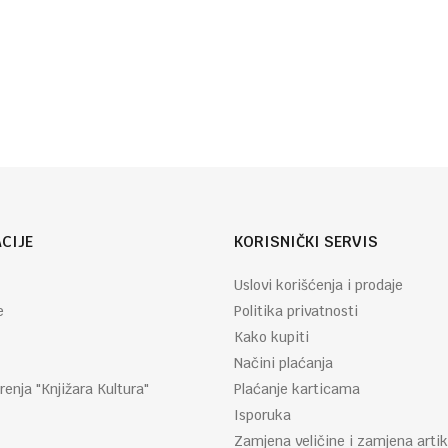
Autor
Grupa
:
autora
CIJE
KORISNIČKI SERVIS
Uslovi korišćenja i prodaje
e
Politika privatnosti
Kako kupiti
Načini plaćanja
renja "Knjižara Kultura"
Plaćanje karticama
Isporuka
Zamjena veličine i zamjena artik