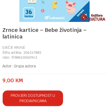
Zrnce kartice – Bebe životinja –
latinica
DJEČJE KNJIGE
Šifra artikla:
206247885
Isbn:
9788610060942
Autor:
Grupa autora
9,00
KM
PROVJERI DOSTUPNOST U
PRODAVNICAMA