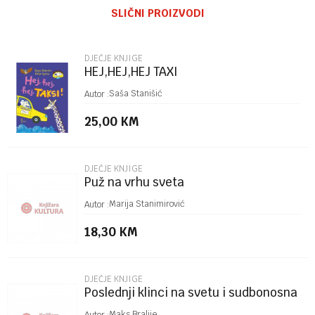
SLIČNI PROIZVODI
Email
DJEČJE KNJIGE
HEJ,HEJ,HEJ TAXI
Poruka
Saša Stanišić
Autor :
25,00
KM
DJEČJE KNJIGE
Puž na vrhu sveta
POŠALJI
Marija Stanimirović
Autor :
18,30
KM
DJEČJE KNJIGE
Poslednji klinci na svetu i sudbonosna
trka
Maks Bralije