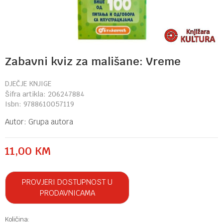
Zabavni kviz za mališane: Vreme
DJEČJE KNJIGE
Šifra artikla:
206247884
Isbn:
9788610057119
Autor:
Grupa autora
11,00
KM
PROVJERI DOSTUPNOST U
PRODAVNICAMA
Količina: