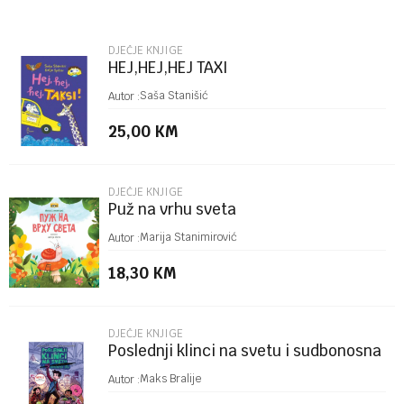
Email
DJEČJE KNJIGE
HEJ,HEJ,HEJ TAXI
Poruka
Saša Stanišić
Autor :
25,00
KM
DJEČJE KNJIGE
Puž na vrhu sveta
POŠALJI
Marija Stanimirović
Autor :
18,30
KM
DJEČJE KNJIGE
Poslednji klinci na svetu i sudbonosna
trka
Maks Bralije
Autor :