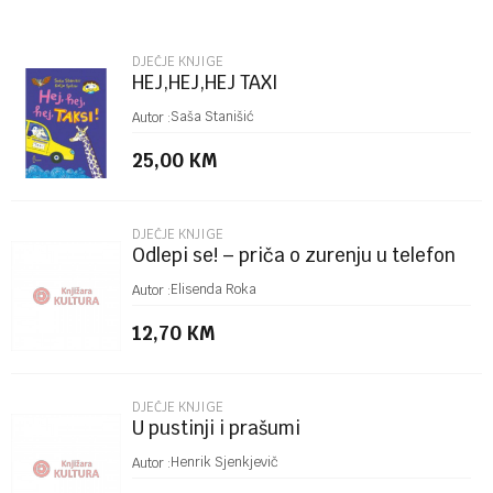
Email
DJEČJE KNJIGE
HEJ,HEJ,HEJ TAXI
Poruka
Saša Stanišić
Autor :
25,00
KM
DJEČJE KNJIGE
Odlepi se! – priča o zurenju u telefon
POŠALJI
Elisenda Roka
Autor :
12,70
KM
DJEČJE KNJIGE
U pustinji i prašumi
Henrik Sjenkjevič
Autor :