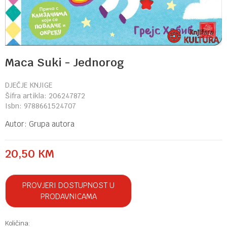
Maca Suki - Jednorog
DJEČJE KNJIGE
Šifra artikla:
206247872
Isbn:
9788661524707
Autor:
Grupa autora
20,50
KM
PROVJERI DOSTUPNOST U
PRODAVNICAMA
Količina: