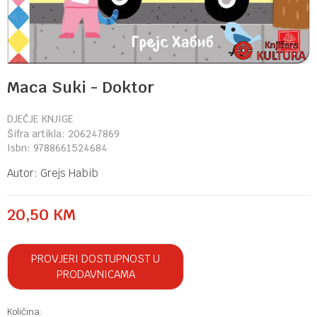
Maca Suki - Doktor
DJEČJE KNJIGE
Šifra artikla:
206247869
Isbn:
9788661524684
Autor:
Grejs Habib
20,50
KM
PROVJERI DOSTUPNOST U
PRODAVNICAMA
Količina: