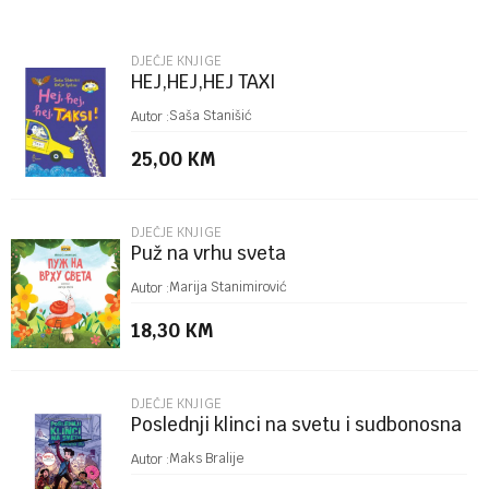
Email
DJEČJE KNJIGE
HEJ,HEJ,HEJ TAXI
Poruka
Saša Stanišić
Autor :
25,00
KM
DJEČJE KNJIGE
Puž na vrhu sveta
POŠALJI
Marija Stanimirović
Autor :
18,30
KM
DJEČJE KNJIGE
Poslednji klinci na svetu i sudbonosna
trka
Maks Bralije
Autor :