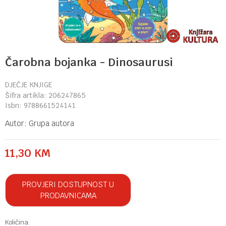
Čarobna bojanka - Dinosaurusi
DJEČJE KNJIGE
Šifra artikla:
206247865
Isbn:
9788661524141
Autor:
Grupa autora
11,30
KM
PROVJERI DOSTUPNOST U
PRODAVNICAMA
Količina: