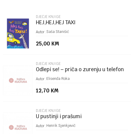
Email
DJEČJE KNJIGE
HEJ,HEJ,HEJ TAXI
Poruka
Saša Stanišić
Autor :
25,00
KM
DJEČJE KNJIGE
Odlepi se! – priča o zurenju u telefon
POŠALJI
Elisenda Roka
Autor :
12,70
KM
DJEČJE KNJIGE
U pustinji i prašumi
Henrik Sjenkjevič
Autor :