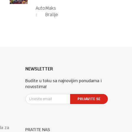
sudbonosna
Autor
Maks
trka
:
Bralije
NEWSLETTER
Budite u toku sa najnovijim ponudama i
novostima!
PRIJAVITE SE
la za
PRATITE NAS