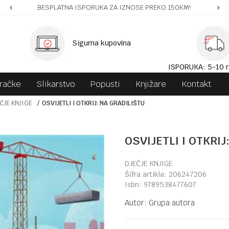
BESPLATNA ISPORUKA ZA IZNOSE PREKO 150KM!
Sigurna kupovina
ISPORUKA: 5-10 r
gračke
Slikarstvo
Popusti
Knjižare
Kontakt
ČJE KNJIGE
OSVIJETLI I OTKRIJ: NA GRADILIŠTU
OSVIJETLI I OTKRIJ
DJEČJE KNJIGE
Šifra artikla:
206247206
Isbn:
9789538477607
Autor:
Grupa autora