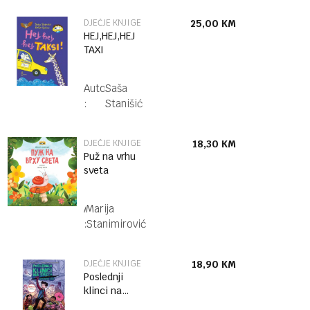
DJEČJE KNJIGE
25,00
KM
HEJ,HEJ,HEJ
TAXI
Autor
Saša
:
Stanišić
DJEČJE KNJIGE
18,30
KM
Puž na vrhu
sveta
Autor
Marija
:
Stanimirović
DJEČJE KNJIGE
18,90
KM
Poslednji
klinci na
svetu i