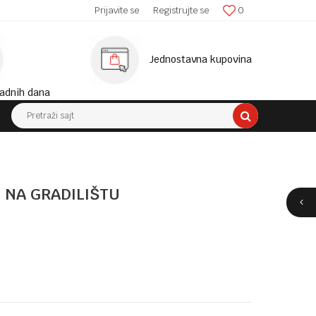
SIGURNA ISPORUKA!
Prijavite se
Registrujte se
0
MINIM
Jednostavna kupovina
adnih dana
Pretraži sajt
: NA GRADILIŠTU