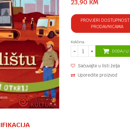
23,90
KM
PROVJERI DOSTUPNOST
PRODAVNICAMA
Količina:
DODAJ U
Sačuvajte u listi želja
Uporedite proizvod
IFIKACIJA