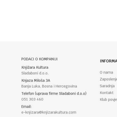
Poruka
POŠALJI
PODACI O KOMPANIJI
INFORMA
Knjižara Kultura
O nama
Sladaboni d.o.o.
Zaposlenj
Knjaza Miloša 3A
Saradnja
Banja Luka, Bosna i Hercegovina
Kontakt
Telefon (uprava firme Sladaboni d.o.o)
051 303 460
Klub povje
Email:
e-knjizara@knjizarakultura.com