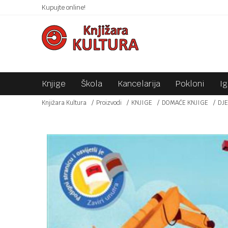
 10KM!
Kupujte online!
SIGURNO PLAĆANJE PLATNIM KARTICAMA!
Knjige
Škola
Kancelarija
Pokloni
I
Knjižara Kultura
Proizvodi
KNJIGE
DOMAĆE KNJIGE
DJE