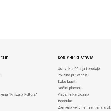
Autor
Grupa
:
autora
CIJE
KORISNIČKI SERVIS
Uslovi korišćenja i prodaje
e
Politika privatnosti
Kako kupiti
Načini plaćanja
renja "Knjižara Kultura"
Plaćanje karticama
Isporuka
Zamjena veličine i zamjena artik