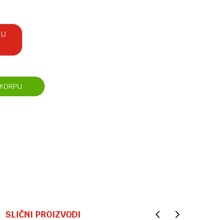
 U
 KORPU
SLIČNI PROIZVODI