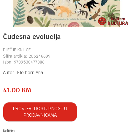
Čudesna evolucija
DJEČJE KNJIGE
Šifra artikla:
206246699
Isbn:
9789538477386
Autor:
Klejborn Ana
41,00
KM
PROVJERI DOSTUPNOST U
PRODAVNICAMA
Količina: