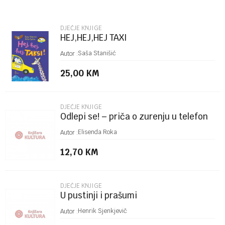
Email
DJEČJE KNJIGE
HEJ,HEJ,HEJ TAXI
Poruka
Saša Stanišić
Autor :
25,00
KM
DJEČJE KNJIGE
Odlepi se! – priča o zurenju u telefon
POŠALJI
Elisenda Roka
Autor :
12,70
KM
DJEČJE KNJIGE
U pustinji i prašumi
Henrik Sjenkjevič
Autor :