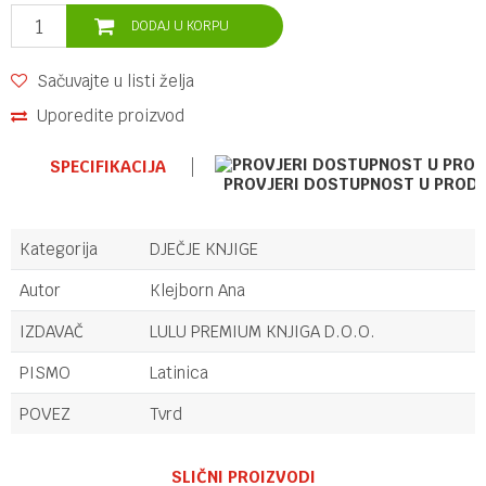
DODAJ U KORPU
Sačuvajte u listi želja
Uporedite proizvod
SPECIFIKACIJA
PROVJERI DOSTUPNOST U PROD
Kategorija
DJEČJE KNJIGE
Autor
Klejborn Ana
IZDAVAČ
LULU PREMIUM KNJIGA D.O.O.
PISMO
Latinica
POVEZ
Tvrd
Ime/Nadimak
SLIČNI PROIZVODI