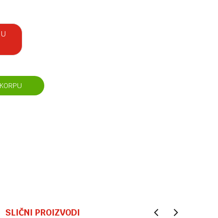
 U
 KORPU
SLIČNI PROIZVODI