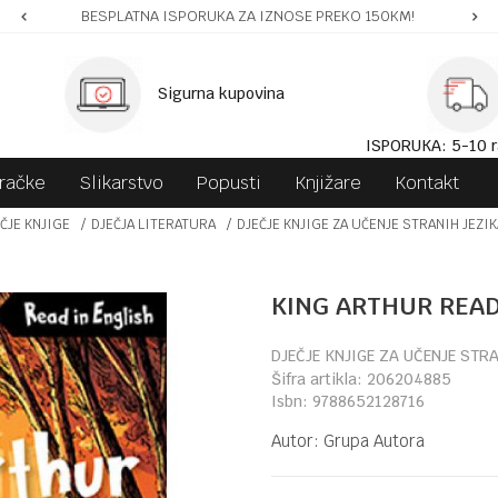
BESPLATNA ISPORUKA ZA IZNOSE PREKO 150KM!
Sigurna kupovina
ISPORUKA: 5-10 r
gračke
Slikarstvo
Popusti
Knjižare
Kontakt
ČJE KNJIGE
DJEČJA LITERATURA
DJEČJE KNJIGE ZA UČENJE STRANIH JEZIK
KING ARTHUR READ
DJEČJE KNJIGE ZA UČENJE STR
Šifra artikla:
206204885
Isbn:
9788652128716
Autor:
Grupa Autora