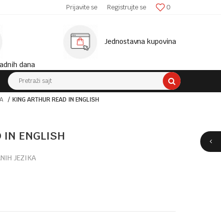
SIGURNA ISPORUKA!
Prijavite se
Registrujte se
0
MINIM
Jednostavna kupovina
adnih dana
Pretraži sajt
A
KING ARTHUR READ IN ENGLISH
 IN ENGLISH
ANIH JEZIKA