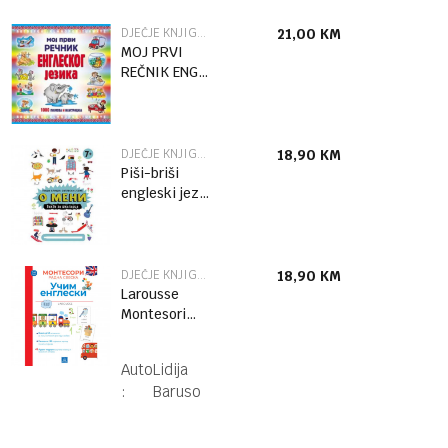
DJEČJE KNJIGE ZA UČENJE STRANIH JEZIKA
21,00
KM
MOJ PRVI
REČNIK ENG
JEZIKA SB
DJEČJE KNJIGE ZA UČENJE STRANIH JEZIKA
18,90
KM
Piši-briši
engleski jezik
– O meni:
Vežbe za
školarce
DJEČJE KNJIGE ZA UČENJE STRANIH JEZIKA
18,90
KM
Larousse
Montesori
radna sveska
- Učim
Autor
Lidija
engleski
:
Baruso