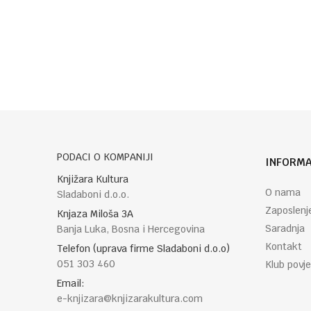
Ime/Nadimak
Poruka
PODACI O KOMPANIJI
INFORMA
Knjižara Kultura
POŠALJI
O nama
Sladaboni d.o.o.
Zaposlenj
Knjaza Miloša 3A
Saradnja
Banja Luka, Bosna i Hercegovina
Kontakt
Telefon (uprava firme Sladaboni d.o.o)
051 303 460
Klub povje
Email:
e-knjizara@knjizarakultura.com