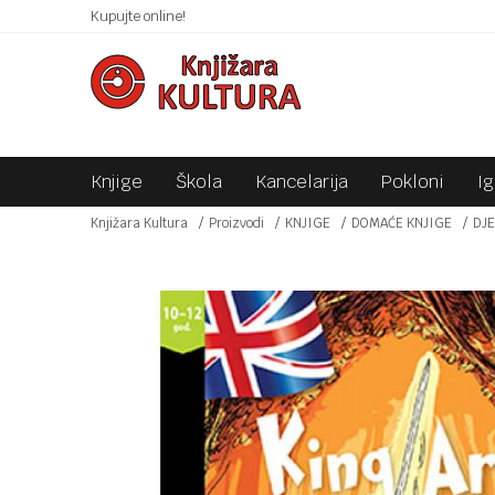
 10KM!
Kupujte online!
SIGURNO PLAĆANJE PLATNIM KARTICAMA!
Knjige
Škola
Kancelarija
Pokloni
I
Knjižara Kultura
Proizvodi
KNJIGE
DOMAĆE KNJIGE
DJE