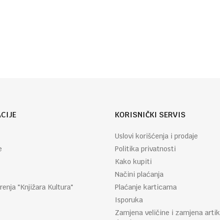
Autor
Eleonora
Email
:
Barsoti
CIJE
KORISNIČKI SERVIS
Uslovi korišćenja i prodaje
e
Politika privatnosti
Kako kupiti
Načini plaćanja
renja "Knjižara Kultura"
Plaćanje karticama
Isporuka
Zamjena veličine i zamjena artik