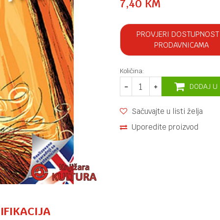
7,40
KM
PROVJERI DOSTUPNOST
PRODAVNICAMA
Količina:
DODAJ U
Sačuvajte u listi želja
Uporedite proizvod
IFIKACIJA