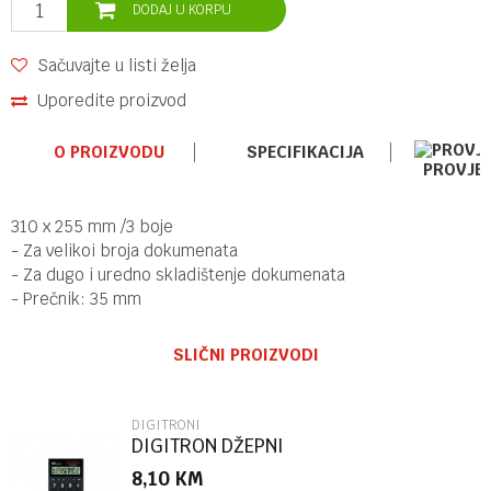
DODAJ U KORPU
Sačuvajte u listi želja
Uporedite proizvod
O PROIZVODU
SPECIFIKACIJA
PROVJE
310 x 255 mm /3 boje
- Za velikoi broja dokumenata
- Za dugo i uredno skladištenje dokumenata
- Prečnik: 35 mm
Ime/Nadimak
Kategorija
DIGITRONI
SLIČNI PROIZVODI
Brend
OFFISHOP
Email
DIGITRONI
DIGITRON DŽEPNI
8,10
KM
Poruka