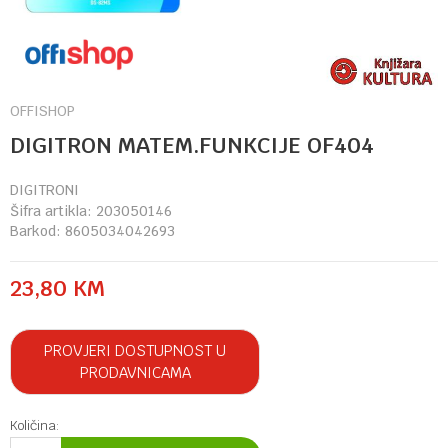
OFFISHOP
DIGITRON MATEM.FUNKCIJE OF404
DIGITRONI
Šifra artikla:
203050146
Barkod:
8605034042693
23,80
KM
PROVJERI DOSTUPNOST U
PRODAVNICAMA
Količina: