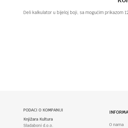
Deli kalkulator u bijeloj boji, sa mogućim prikazom 1
Kategorija
Brend
Ime/Nadimak
Poruka
POŠALJI
PODACI O KOMPANIJI
INFORMA
Knjižara Kultura
O nama
Sladaboni d.o.o.