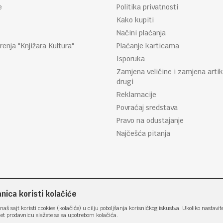
e
Politika privatnosti
Kako kupiti
Načini plaćanja
renja "Knjižara Kultura"
Plaćanje karticama
Isporuka
Zamjena veličine i zamjena artik
drugi
Reklamacije
Povraćaj sredstava
Pravo na odustajanje
Najčešća pitanja
ica koristi kolačiće
naš sajt koristi cookies (kolačiće) u cilju poboljšanja korisničkog iskustva. Ukoliko nastavit
net prodavnicu slažete se sa upotrebom kolačića.