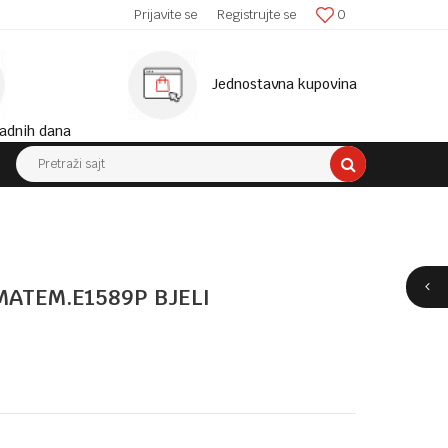
SIGURNA ISPORUKA!
Prijavite se
Registrujte se
0
MINIM
Jednostavna kupovina
adnih dana
Pretraži sajt
MATEM.E1589P BJELI