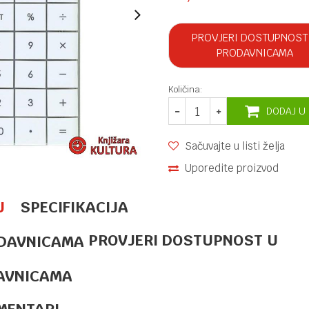
PROVJERI DOSTUPNOST
PRODAVNICAMA
Količina:
DODAJ U
Sačuvajte u listi želja
Uporedite proizvod
U
SPECIFIKACIJA
PROVJERI DOSTUPNOST U
DIGITRONI
11,20
KM
DIGITRON 8
DIGITS
AVNICAMA
BLISTER
CARD
MENTARI