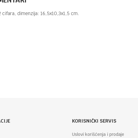
DIGITRONI
11,50
KM
2 cifara, dimenzija: 16,5x10,3x1,5 cm.
DIGITRON
TT0 DG 1020
DIGITRONI
12 CIFARA
CRNI
DELI
Email
DIGITRONI
8,80
KM
DIGITRON
DŽEPNI TTO
DG555M, 12
CIFARA
NARANDŽASTI
CIJE
KORISNIČKI SERVIS
Uslovi korišćenja i prodaje