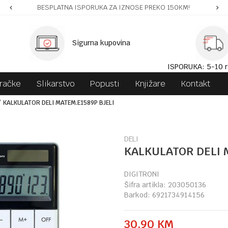
BESPLATNA ISPORUKA ZA IZNOSE PREKO 150KM!
Sigurna kupovina
ISPORUKA: 5-10 r
gračke
Slikarstvo
Popusti
Knjižare
Kontakt
KALKULATOR DELI MATEM.E1589P BJELI
DELI
KALKULATOR DELI 
DIGITRONI
Šifra artikla:
203050136
Barkod:
6921734914156
30,90
KM