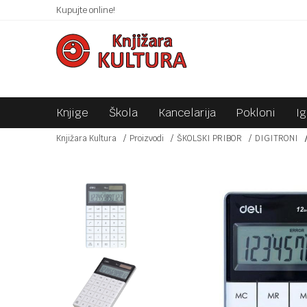
 10KM!
Kupujte online!
SIGURNO PLAĆANJE PLATNIM KARTICAMA!
Knjige
Škola
Kancelarija
Pokloni
I
Knjižara Kultura
Proizvodi
ŠKOLSKI PRIBOR
DIGITRONI