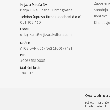
Zaposlenj
Knjaza Miloša 3A
Saradnja
Banja Luka, Bosna i Hercegovina
Kontakt
Telefon (uprava firme Sladaboni d.o.o)
051 303 460
Klub povje
Email:
e-knjizara@knjizarakultura.com
Račun
ATOS BANK 567 162 11001797 71
PIB:
400965310005
Matični broj:
1801317
Ova web-stran
Poštovani korisniče, 
koristite našu Inter