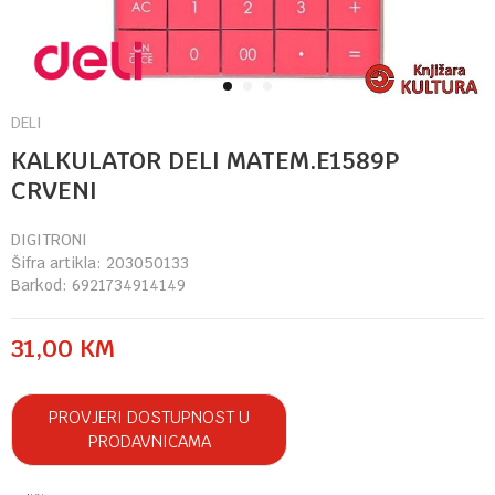
1
2
3
DELI
KALKULATOR DELI MATEM.E1589P
CRVENI
DIGITRONI
Šifra artikla:
203050133
Barkod:
6921734914149
31,00
KM
PROVJERI DOSTUPNOST U
PRODAVNICAMA