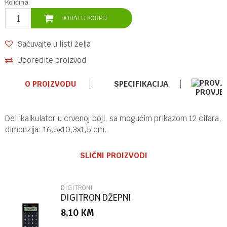
Količina:
DODAJ U KORPU
Sačuvajte u listi želja
Uporedite proizvod
O PROIZVODU
SPECIFIKACIJA
PROVJE
Deli kalkulator u crvenoj boji, sa mogućim prikazom 12 cifara,
dimenzija: 16,5x10,3x1,5 cm.
Ime/Nadimak
Kategorija
DIGITRONI
SLIČNI PROIZVODI
Brend
DELI
Email
DIGITRONI
DIGITRON DŽEPNI
8,10
KM
Poruka