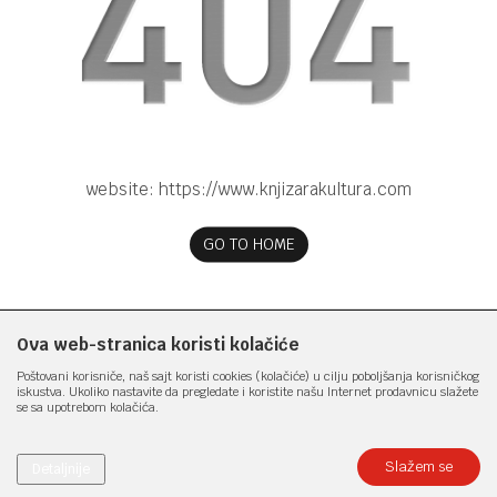
website:
https://www.knjizarakultura.com
GO TO HOME
Ova web-stranica koristi kolačiće
Poštovani korisniče, naš sajt koristi cookies (kolačiće) u cilju poboljšanja korisničkog
iskustva. Ukoliko nastavite da pregledate i koristite našu Internet prodavnicu slažete
se sa upotrebom kolačića.
Slažem se
Detaljnije