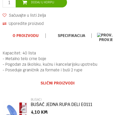
DODAJ U KORPU
Sačuvajte u listi želja
Uporedite proizvod
O PROIZVODU
SPECIFIKACIJA
PROVJE
Kapacitet: 40 lista
- Metalno telo crne boje
- Pogodan za školsku, kućnu i kancelarijsku upotrebu
- Poseduje graničnik za formate i buši 2 rupe
Ime/Nadimak
Kategorija
BUŠAČI
SLIČNI PROIZVODI
Brend
OFFISHOP
Email
BUŠAČI
BUŠAČ JEDNA RUPA DELI E0111
4,10
KM
Poruka