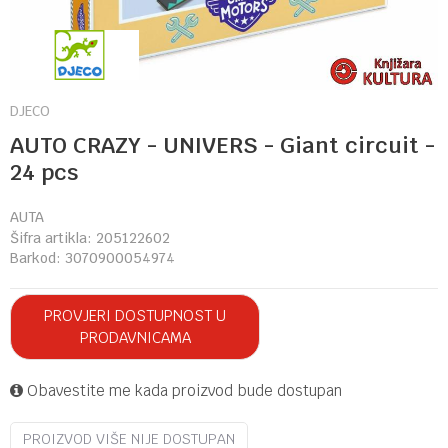
DJECO
AUTO CRAZY - UNIVERS - Giant circuit -
24 pcs
AUTA
Šifra artikla:
205122602
Barkod:
3070900054974
PROVJERI DOSTUPNOST U
PRODAVNICAMA
Obavestite me kada proizvod bude dostupan
PROIZVOD VIŠE NIJE DOSTUPAN