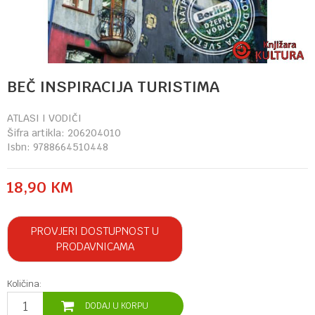
BEČ INSPIRACIJA TURISTIMA
ATLASI I VODIČI
Šifra artikla:
206204010
Isbn:
9788664510448
18,90
KM
PROVJERI DOSTUPNOST U
PRODAVNICAMA
Količina:
DODAJ U KORPU