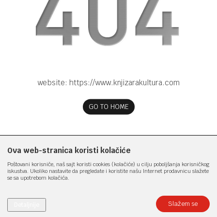
website:
https://www.knjizarakultura.com
GO TO HOME
Ova web-stranica koristi kolačiće
Poštovani korisniče, naš sajt koristi cookies (kolačiće) u cilju poboljšanja korisničkog
iskustva. Ukoliko nastavite da pregledate i koristite našu Internet prodavnicu slažete
se sa upotrebom kolačića.
Slažem se
Detaljnije