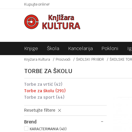
 10KM!
Kupujte online!
SIGURNO PLAĆANJE PLATNIM KARTICAMA!
Knjige
Škola
Kancelarija
Pokloni
I
Knjižara Kultura
Proizvodi
ŠKOLSKI PRIBOR
ŠKOLSKE TO
TORBE ZA ŠKOLU
torbe za vrtić
(42)
torbe za školu
(291)
torbe za sport
(44)
Resetujte filtere
Brend
KARACTERMANIA (40)