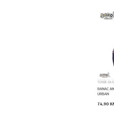
TORBE ZA 
RANAC AN
URBAN
74,90
K