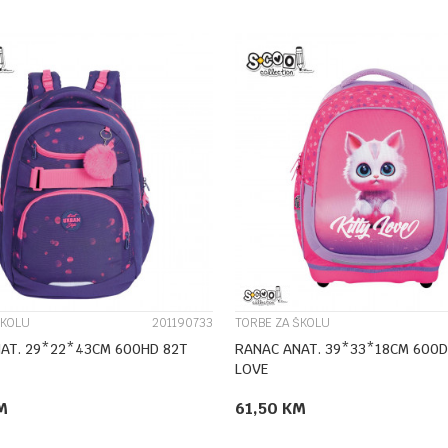
UPOREDI
UPOREDI
ŠKOLU
201190733
TORBE ZA ŠKOLU
AT. 29*22*43CM 600HD 82T
RANAC ANAT. 39*33*18CM 600D
LOVE
M
61,50
KM