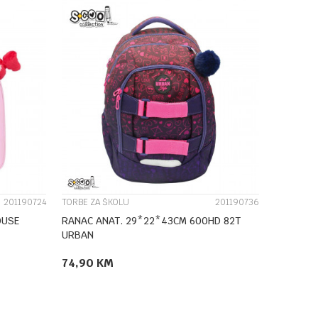
UPOREDI
201190724
TORBE ZA ŠKOLU
201190736
OUSE
RANAC ANAT. 29*22*43CM 600HD 82T
URBAN
74,90
KM
DODAJ U KORPU