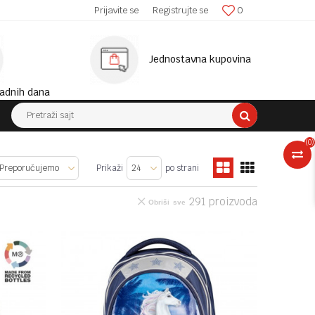
SIGURNA ISPORUKA!
Prijavite se
Registrujte se
0
MINIM
Jednostavna kupovina
adnih dana
Pretraži sajt
(
0
)
Prikaži
po strani
291
proizvoda
Obriši sve