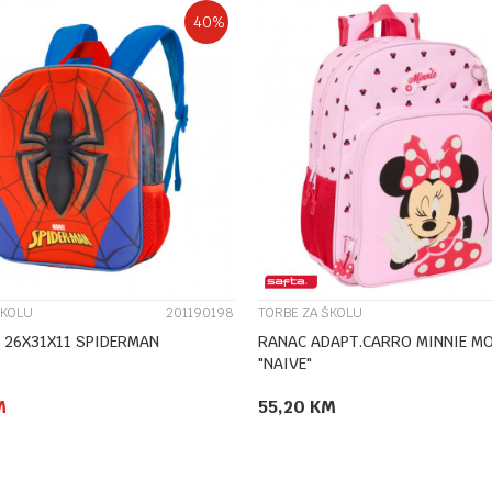
40
%
UPOREDI
UPOREDI
ŠKOLU
201190198
TORBE ZA ŠKOLU
 26X31X11 SPIDERMAN
RANAC ADAPT.CARRO MINNIE M
"NAIVE"
M
55,20
KM
DODAJ U KORPU
DODAJ U KORPU