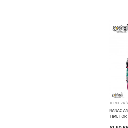
TORBE ZA 
RANAC AN
TIME FOR
61,50
K