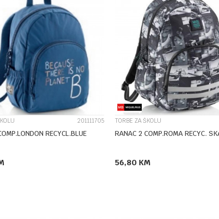
UPOREDI
UPOREDI
ŠKOLU
201111705
TORBE ZA ŠKOLU
COMP.LONDON RECYCL.BLUE
RANAC 2 COMP.ROMA RECYC. SK
M
56,80
KM
DODAJ U KORPU
DODAJ U KORPU