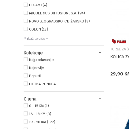
LEGAMI (4)
MIQUELRIUS DIFFUSION . S.A. (94)
NOVO BEOGRADSKO KNJIŽARSKO (8)
ODEON (12)
Prikažite više
TORBE ZA 
Kolekcije
KOLICA Z
Najprodavanije
Najnovije
29,90
K
Popusti
LJETNA PONUDA
Cijena
0 - 15 KM (1)
16 - 18 KM (3)
19 - 50 KM (122)