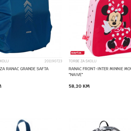
UPOREDI
UPOREDI
ŠKOLU
201190723
TORBE ZA ŠKOLU
NAVLAKA ZA RANAC GRANDE SAFTA
RANAC FRONT-INTER MINNIE MOUSE
"NAIVE"
M
58,20
KM
DODAJ U KORPU
DODAJ U KORPU