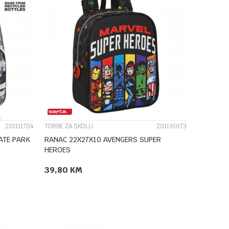
UPOREDI
201111704
TORBE ZA ŠKOLU
201190173
ATE PARK
RANAC 22X27X10 AVENGERS SUPER
HEROES
39,80
KM
DODAJ U KORPU