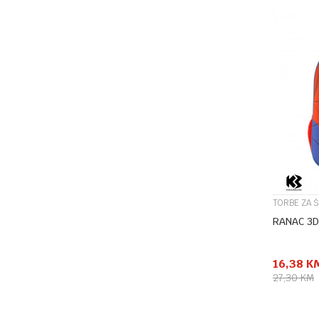
TORBE ZA 
RANAC 3D
16,38
K
27,30
KM