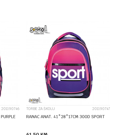
DODAJ U KORPU
UPOREDI
201190746
TORBE ZA ŠKOLU
201190747
 PURPLE
RANAC ANAT. 41*28*17CM 300D SPORT
61,50
KM