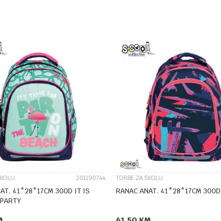
DODAJ U KORPU
DODAJ U KORPU
UPOREDI
UPOREDI
ŠKOLU
201190744
TORBE ZA ŠKOLU
AT. 41*28*17CM 300D IT IS
RANAC ANAT. 41*28*17CM 300D
 PARTY
M
61,50
KM