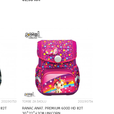
DODAJ U KORPU
UPOREDI
201190753
TORBE ZA ŠKOLU
201190754
 82T
RANAC ANAT. PREMIUM 600D HD 82T
30*22*42CM UNICORN