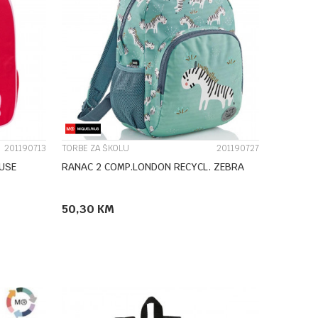
UPOREDI
201190713
TORBE ZA ŠKOLU
201190727
RANAC 2 COMP.LONDON RECYCL. ZEBRA
50,30
KM
DODAJ U KORPU