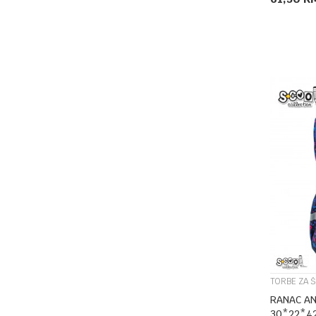
TORBE ZA 
RANAC AN
30*22*4