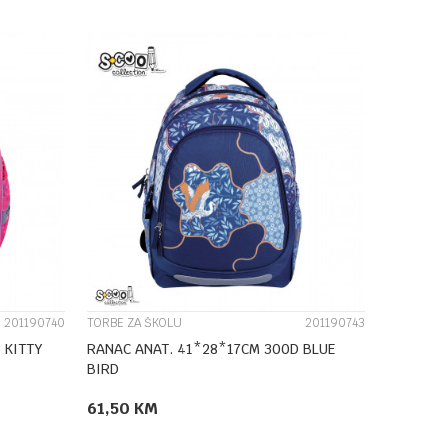
UPOREDI
201190740
TORBE ZA ŠKOLU
201190743
 KITTY
RANAC ANAT. 41*28*17CM 300D BLUE
BIRD
61,50
KM