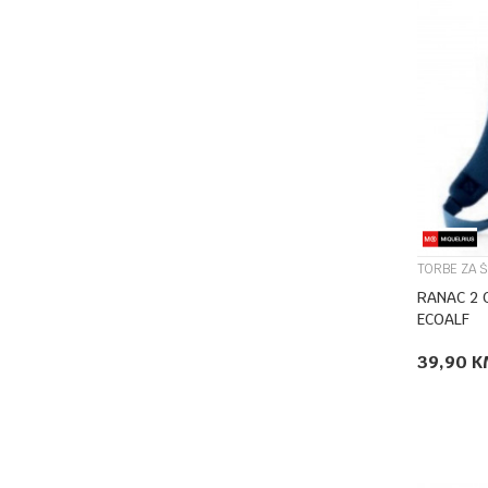
TORBE ZA 
RANAC 2 
ECOALF
39,90
K