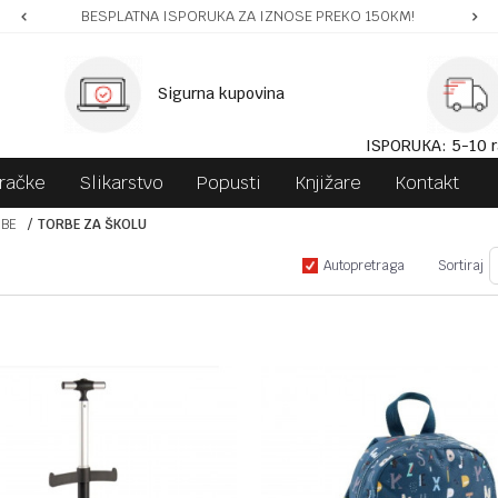
BESPLATNA ISPORUKA ZA IZNOSE PREKO 150KM!
Sigurna kupovina
ISPORUKA: 5-10 r
gračke
Slikarstvo
Popusti
Knjižare
Kontakt
RBE
TORBE ZA ŠKOLU
Autopretraga
Sortiraj