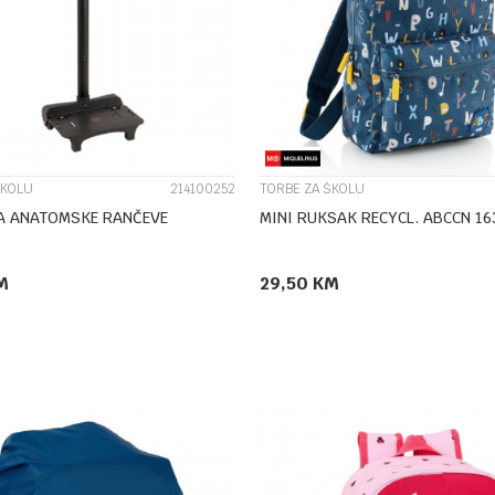
UPOREDI
UPOREDI
ŠKOLU
214100252
TORBE ZA ŠKOLU
A ANATOMSKE RANČEVE
MINI RUKSAK RECYCL. ABCCN 1
M
29,50
KM
DODAJ U KORPU
DODAJ U KORPU