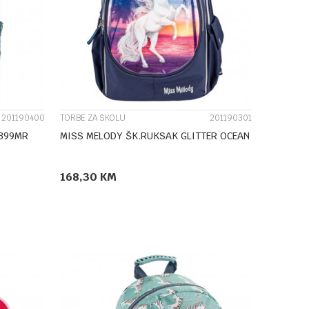
UPOREDI
201190400
TORBE ZA ŠKOLU
201190301
6399MR
MISS MELODY ŠK.RUKSAK GLITTER OCEAN
168,30
KM
DODAJ U KORPU