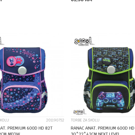
DODAJ U KORPU
DODAJ U KORPU
UPOREDI
UPOREDI
ŠKOLU
201190752
TORBE ZA ŠKOLU
AT. PREMIUM 600D HD 82T
RANAC ANAT. PREMIUM 600D HD
2CM MEOW
30*22*42CM NEXT LEVEL