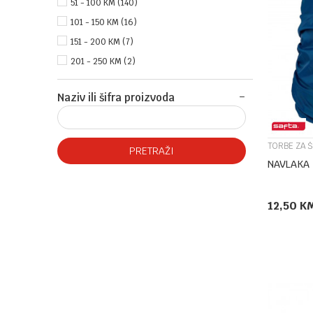
51 - 100 KM (140)
101 - 150 KM (16)
151 - 200 KM (7)
201 - 250 KM (2)
Naziv ili šifra proizvoda
TORBE ZA 
PRETRAŽI
12,50
K