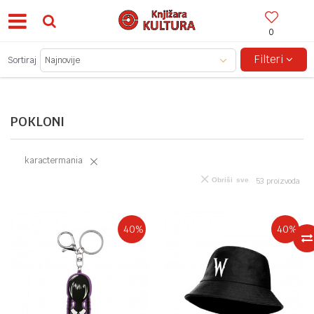
0
BESPLATNA ISPORUKA ZA IZNOSE PREKO 150KM!
Filteri
Sortiraj
POKLONI
karactermania
Obriši sve
53
proizvoda
40
%
40
%