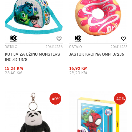
OSTALO
204114236
OSTALO
204114235
KUTIJA ZA UŽINU MONSTERS
JASTUK KROFNA OMP! 37236
INC 3D 1378
15,24
KM
16,92
KM
25,40
KM
28,20
KM
40
%
40
%