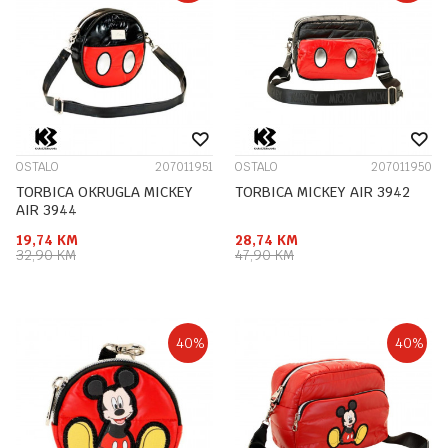
OSTALO
207011951
OSTALO
207011950
TORBICA OKRUGLA MICKEY
TORBICA MICKEY AIR 3942
AIR 3944
19,74
KM
28,74
KM
32,90
KM
47,90
KM
40
%
40
%