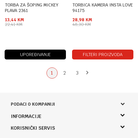
TORBA ZA ŠOPING MICKEY
TORBICA KAMERA INSTA LOVE
PLAVA 2361
94175
13,44
KM
28,98
KM
22,41
KM
48,30
KM
UPOREĐIVANJE
FILTERI PROIZVODA
1
2
3
PODACI O KOMPANIJI
Knjižara Kultura
INFORMACIJE
Sladaboni d.o.o.
O nama
KORISNIČKI SERVIS
Knjaza Miloša 3A
Zaposlenje
Banja Luka, Bosna i Hercegovina
Uslovi korišćenja i prodaje