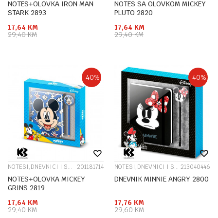
NOTES+OLOVKA IRON MAN
NOTES SA OLOVKOM MICKEY
STARK 2893
PLUTO 2820
17,64
KM
17,64
KM
29,40
KM
29,40
KM
40
%
40
%
NOTESI,DNEVNICI I SPOMENARI
201181714
NOTESI,DNEVNICI I SPOMENARI
213040446
NOTES+OLOVKA MICKEY
DNEVNIK MINNIE ANGRY 2800
GRINS 2819
17,64
KM
17,76
KM
29,40
KM
29,60
KM