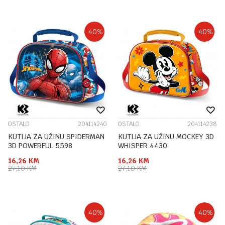
40
%
40
%
OSTALO
204114240
OSTALO
204114238
KUTIJA ZA UŽINU SPIDERMAN
KUTIJA ZA UŽINU MOCKEY 3D
3D POWERFUL 5598
WHISPER 4430
16,26
KM
16,26
KM
27,10
KM
27,10
KM
40
%
40
%