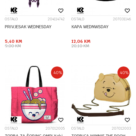
OSTALO
204114742
OSTALO
207031146
PRIVJESAK WEDNESDAY
KAPA WEDNWSDAY
5,40
KM
12,06
KM
9,00
KM
20,10
KM
40
%
40
%
OSTALO
207012005
OSTALO
207012003