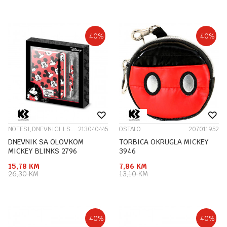
40
%
40
%
NOTESI,DNEVNICI I SPOMENARI
213040445
OSTALO
207011952
DNEVNIK SA OLOVKOM
TORBICA OKRUGLA MICKEY
MICKEY BLINKS 2796
3946
15,78
KM
7,86
KM
26,30
KM
13,10
KM
40
%
40
%