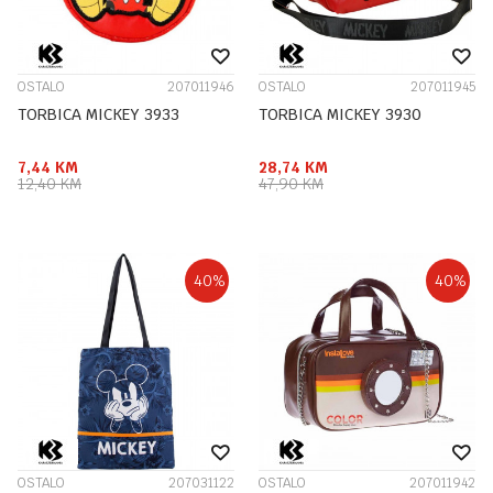
OSTALO
207011946
OSTALO
207011945
TORBICA MICKEY 3933
TORBICA MICKEY 3930
7,44
KM
28,74
KM
12,40
KM
47,90
KM
40
%
40
%
OSTALO
207031122
OSTALO
207011942