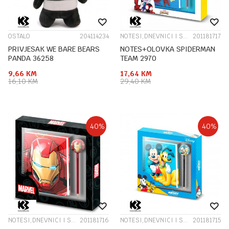
OSTALO
204114234
NOTESI,DNEVNICI I SPOMENARI
201181717
PRIVJESAK WE BARE BEARS
NOTES+OLOVKA SPIDERMAN
PANDA 36258
TEAM 2970
9,66
KM
17,64
KM
16,10
KM
29,40
KM
40
%
40
%
NOTESI,DNEVNICI I SPOMENARI
201181716
NOTESI,DNEVNICI I SPOMENARI
201181715