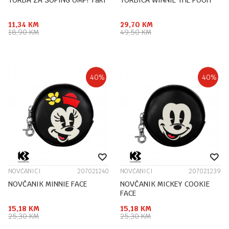
TORBA ZA ŠOPING OMP! Yaki
TORBICA WINNIE THE POOH
11,34
KM
29,70
KM
18,90
KM
49,50
KM
40
%
40
%
NOVČANICI
207021240
NOVČANICI
207021239
NOVČANIK MINNIE FACE
NOVČANIK MICKEY COOKIE
FACE
15,18
KM
15,18
KM
25,30
KM
25,30
KM