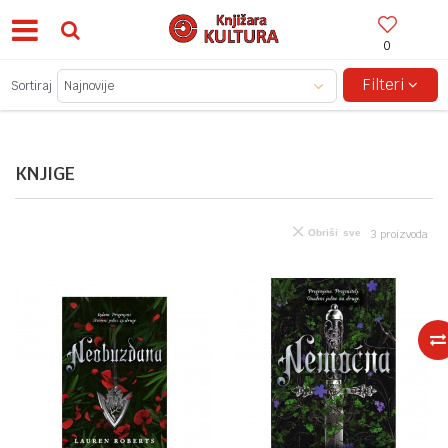
0
BESPLATNA ISPORUKA ZA IZNOSE PREKO 150KM!
Filteri
Sortiraj
KNJIGE
Obriši sve
3
proizvoda