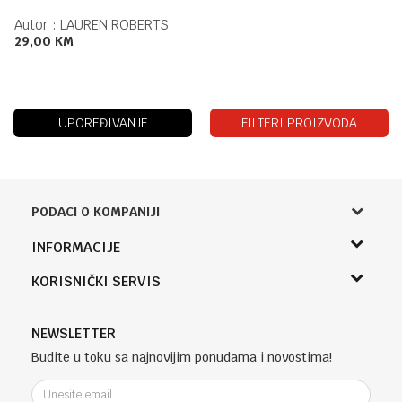
Autor :
LAUREN ROBERTS
29,00
KM
UPOREĐIVANJE
FILTERI PROIZVODA
PODACI O KOMPANIJI
Knjižara Kultura
INFORMACIJE
Sladaboni d.o.o.
O nama
KORISNIČKI SERVIS
Knjaza Miloša 3A
Zaposlenje
Banja Luka, Bosna i Hercegovina
Uslovi korišćenja i prodaje
Saradnja
Telefon (uprava firme Sladaboni d.o.o)
Politika privatnosti
NEWSLETTER
Kontakt
051 303 460
Kako kupiti
Budite u toku sa najnovijim ponudama i novostima!
Klub povjerenja "Knjižara Kultura"
Email:
Načini plaćanja
e-knjizara@knjizarakultura.com
Plaćanje karticama