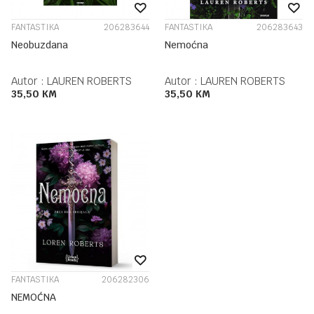
FANTASTIKA
206283644
FANTASTIKA
206283643
Neobuzdana
Nemoćna
Autor :
LAUREN ROBERTS
Autor :
LAUREN ROBERTS
35,50
KM
35,50
KM
FANTASTIKA
206282306
NEMOĆNA