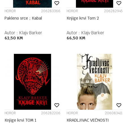
HOROR
206283366
HOROR
206282945
Pakleno srce ; Kabal
Knjige krvi Tom 2
Autor :
Klajv Barker
Autor :
Klajv Barker
62,50
KM
66,50
KM
HOROR
206282206
HOROR
206083411
Knjige krvi TOM 1
KRADLJIVAC VEČNOSTI