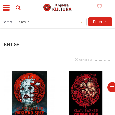
0
BESPLATNA ISPORUKA ZA IZNOSE PREKO 150KM!
Filteri
Sortiraj
KNJIGE
Obriši sve
4
proizvoda