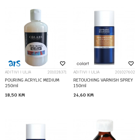
ADITIVI I ULJA
201028371
ADITIVI I ULJA
201027602
POURING ACRYLIC MEDIUM
RETOUCHING VARNISH SPREY
250ml
150ml
18,50
KM
24,60
KM