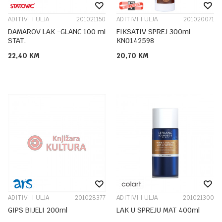
ADITIVI I ULJA
201021150
ADITIVI I ULJA
201020071
DAMAROV LAK -GLANC 100 ml
FIKSATIV SPREJ 300ml
STAT.
KN0142598
22,40
KM
20,70
KM
ADITIVI I ULJA
201028377
ADITIVI I ULJA
201021300
GIPS BIJELI 200ml
LAK U SPREJU MAT 400ml