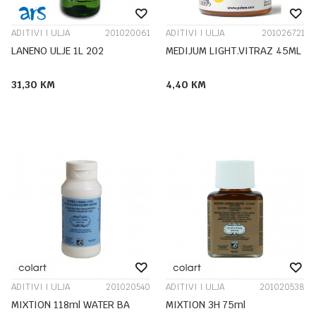
ADITIVI I ULJA
201020061
ADITIVI I ULJA
201026721
LANENO ULJE 1L 202
MEDIJUM LIGHT.VITRAZ 45ML
31,30
KM
4,40
KM
ADITIVI I ULJA
201020540
ADITIVI I ULJA
201020538
MIXTION 118ml WATER BA
MIXTION 3H 75ml