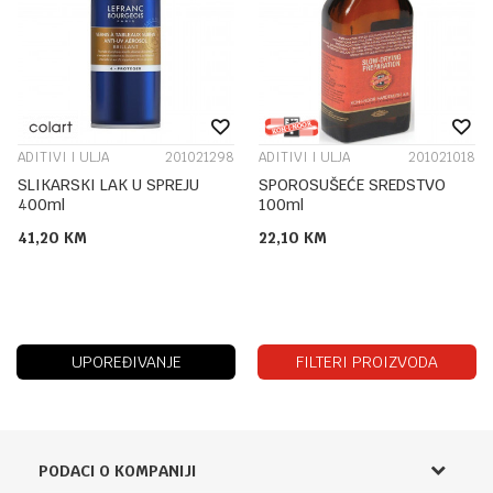
ADITIVI I ULJA
201021298
ADITIVI I ULJA
201021018
SLIKARSKI LAK U SPREJU
SPOROSUŠEĆE SREDSTVO
400ml
100ml
41,20
KM
22,10
KM
UPOREĐIVANJE
FILTERI PROIZVODA
PODACI O KOMPANIJI