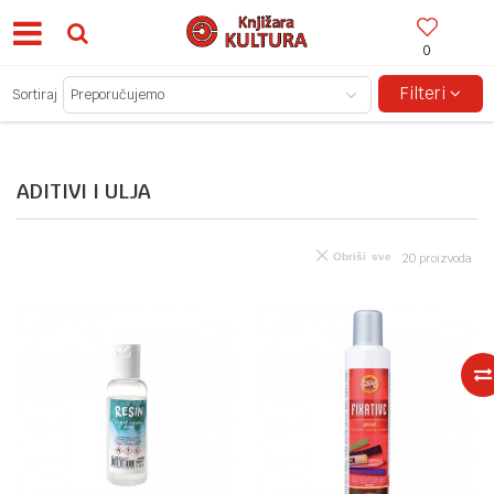
0
BESPLATNA ISPORUKA ZA IZNOSE PREKO 150KM!
Filteri
Sortiraj
ADITIVI I ULJA
Obriši sve
20
proizvoda